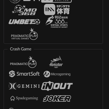
Crash Game