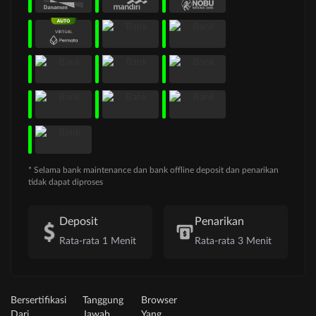
* Selama bank maintenance dan bank offline deposit dan penarikan
tidak dapat diproses
Deposit
Penarikan
Rata-rata 1 Menit
Rata-rata 3 Menit
Bersertifikasi
Tanggung
Browser
Dari
Jawab
Yang