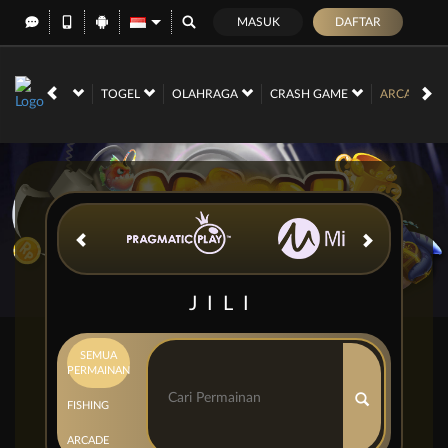
MASUK
DAFTAR
NO
RACE
TOGEL
OLAHRAGA
CRASH GAME
ARCADE
JILI
SEMUA
PERMAINAN
FISHING
ARCADE