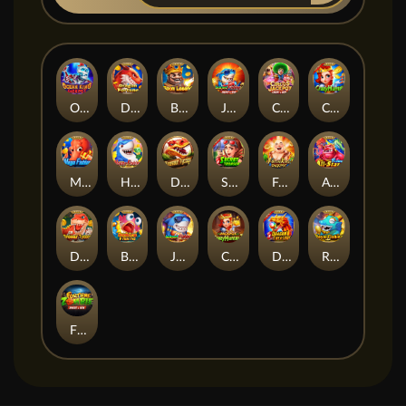
Ocean King Jackpot
Dragon Fortune
Boom Legend
Jackpot Fishing 2
Circus Jackpot
Crazy Hunter
Mega Fishing
Happy Fishing
Dinosaur Tycoon II
Secret Treasure
Fortune King Jackpot
All-star Fishing
Dinosaur Tycoon
Bombing Fishing
Jackpot Fishing
Crazy Hunter 2
Dragon Treasure
Royal Fishing
FORTUNE ZOMBIE