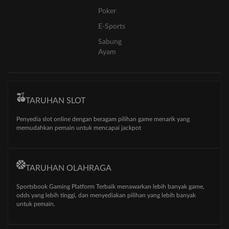
Poker
E-Sports
Sabung
Ayam
TARUHAN SLOT
Penyedia slot online dengan beragam pilihan game menarik yang
memudahkan pemain untuk mencapai jackpot
TARUHAN OLAHRAGA
Sportsbook Gaming Platform Terbaik menawarkan lebih banyak game,
odds yang lebih tinggi, dan menyediakan pilihan yang lebih banyak
untuk pemain.