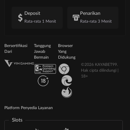
Deposit
Penarikan
Rata-rata 1 Menit
Rata-rata 3 Menit
Bersertifikasi
Tanggung
Browser
Dari
Jawab
Yang
Bermain
Didukung
©2026 KAYABET99.
Hak cipta dilindungi |
18+
Platform Penyedia Layanan
Slots