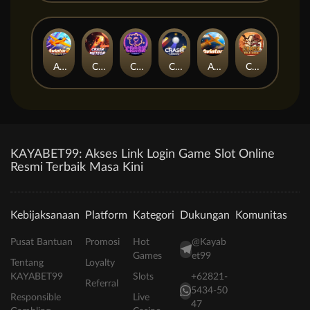
Aviator2-Sky Elite
Crash Meteor
Crash Neon
Crash Classic
Aviator
Crash Gold Rush
KAYABET99: Akses Link Login Game Slot Online
Resmi Terbaik Masa Kini
Kebijaksanaan
Platform
Kategori
Dukungan
Komunitas
Pusat Bantuan
Promosi
Hot
@Kayab
Games
et99
Tentang
Loyalty
KAYABET99
Slots
+62821-
Referral
5434-50
Responsible
Live
47