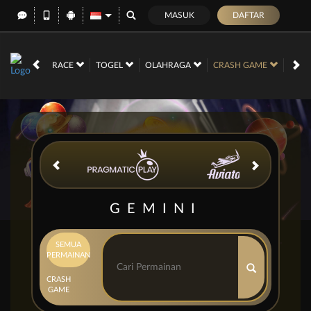
MASUK
DAFTAR
 CASINO
RACE
TOGEL
OLAHRAGA
CRASH GAME
ARC
GEMINI
SEMUA
PERMAINAN
CRASH
GAME