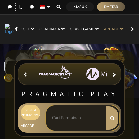
MASUK
DAFTAR
RACE
TOGEL
OLAHRAGA
CRASH GAME
ARCADE
POK
PRAGMATIC PLAY
SEMUA
PERMAINAN
ARCADE