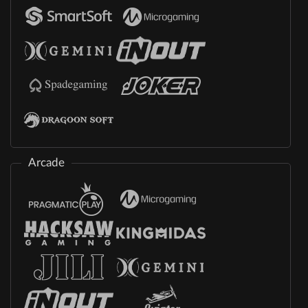
Arcade