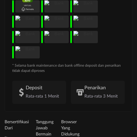
* Selama bank maintenance dan bank offline deposit dan penarikan
tidak dapat diproses
Deposit
Penarikan
Rata-rata 1 Menit
Rata-rata 3 Menit
Bersertifikasi
Tanggung
Browser
Dari
Jawab
Yang
Bermain
Didukung