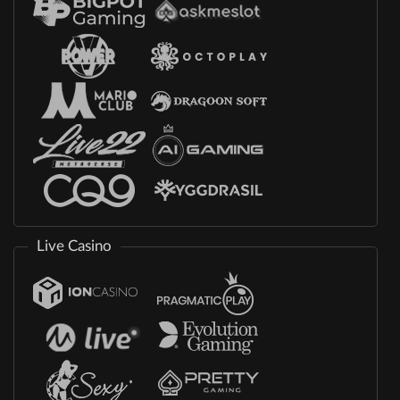
Live Casino