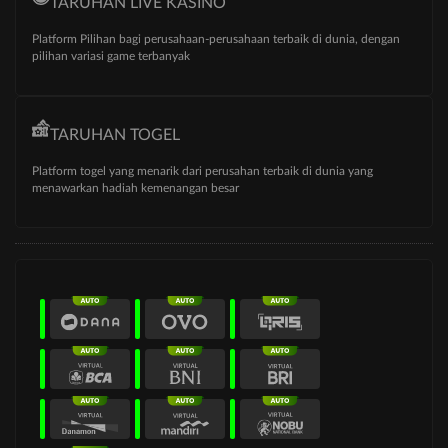
TARUHAN LIVE KASINO
Platform Pilihan bagi perusahaan-perusahaan terbaik di dunia, dengan
pilihan variasi game terbanyak
TARUHAN TOGEL
Platform togel yang menarik dari perusahan terbaik di dunia yang
menawarkan hadiah kemenangan besar