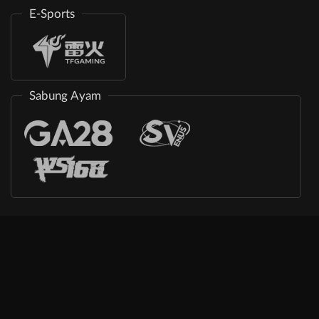
E-Sports
Sabung Ayam