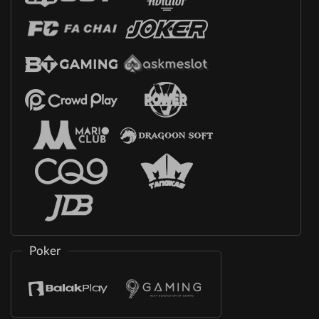
Poker