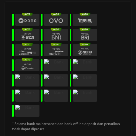
* Selama bank maintenance dan bank offline deposit dan penarikan
tidak dapat diproses