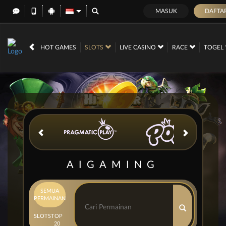
MASUK
DAFTA
IDR
12,697,999,
HOT GAMES
SLOTS
LIVE CASINO
RACE
TOGEL
AIGAMING
SEMUA
PERMAINAN
SLOTS
TOP
20