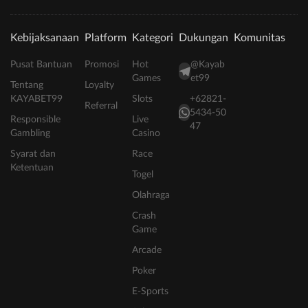
Kebijaksanaan
Platform
Kategori
Dukungan
Komunitas
Pusat Bantuan
Promosi
Hot
@Kayab
Games
et99
Tentang
Loyalty
KAYABET99
Slots
+62821-
Referral
5434-50
Responsible
Live
47
Gambling
Casino
Syarat dan
Race
Ketentuan
Togel
Olahraga
Crash
Game
Arcade
Poker
E-Sports