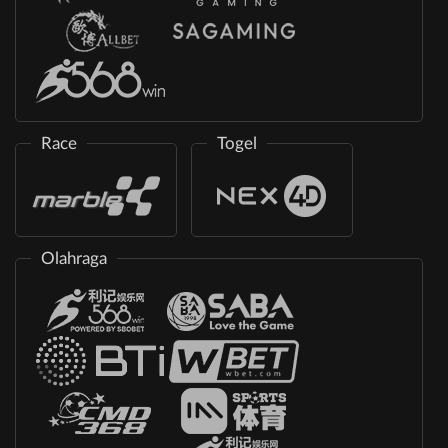
Race
Togel
Olahraga