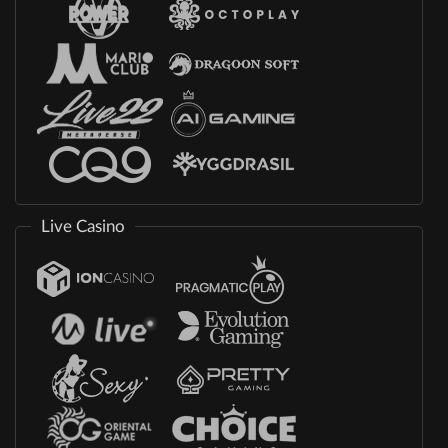
Live Casino