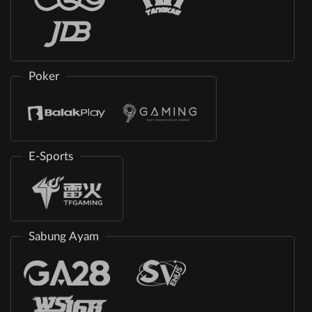
Poker
E-Sports
Sabung Ayam