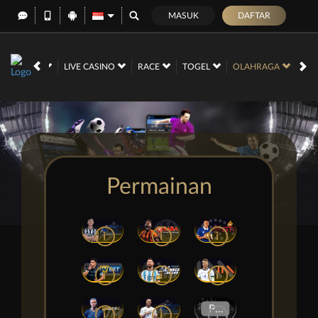
MASUK
DAFTAR
S
SLOTS
LIVE CASINO
RACE
TOGEL
OLAHRAGA
CR
Permainan
i
i
i
i
i
i
i
i
i