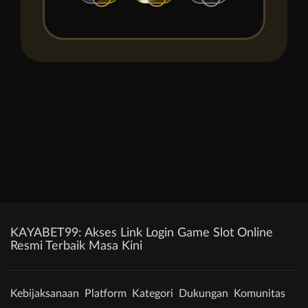
KAYABET99: Akses Link Login Game Slot Online
Resmi Terbaik Masa Kini
Kebijaksanaan
Platform
Kategori
Dukungan
Komunitas