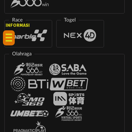
Race
Togel
INFORMASI
Olahraga