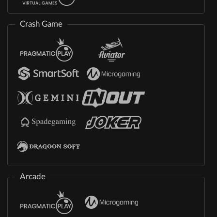
Crash Game
Arcade