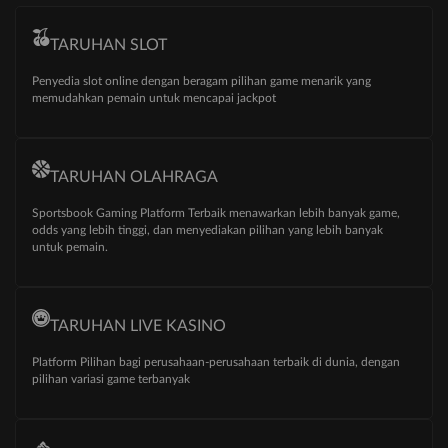
TARUHAN SLOT
Penyedia slot online dengan beragam pilihan game menarik yang
memudahkan pemain untuk mencapai jackpot
TARUHAN OLAHRAGA
Sportsbook Gaming Platform Terbaik menawarkan lebih banyak game,
odds yang lebih tinggi, dan menyediakan pilihan yang lebih banyak
untuk pemain.
TARUHAN LIVE KASINO
Platform Pilihan bagi perusahaan-perusahaan terbaik di dunia, dengan
pilihan variasi game terbanyak