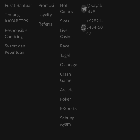
Pusat Bantuan
Promosi
Hot
@Kayab
Games
et99
Tentang
Loyalty
KAYABET99
Slots
+62821-
Referral
5434-50
Responsible
Live
47
Gambling
Casino
Syarat dan
Race
Ketentuan
Togel
Olahraga
Crash
Game
Arcade
Poker
E-Sports
Sabung
Ayam