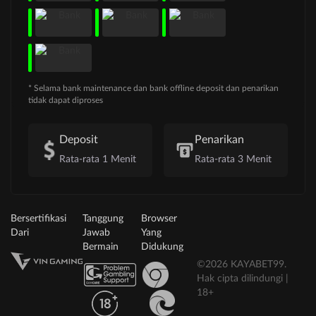
* Selama bank maintenance dan bank offline deposit dan penarikan
tidak dapat diproses
Deposit
Penarikan
Rata-rata 1 Menit
Rata-rata 3 Menit
Bersertifikasi
Tanggung
Browser
Dari
Jawab
Yang
Bermain
Didukung
©2026 KAYABET99.
Hak cipta dilindungi |
18+