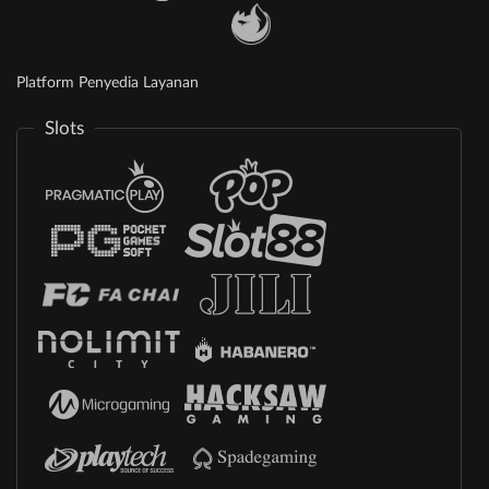
Platform Penyedia Layanan
Slots