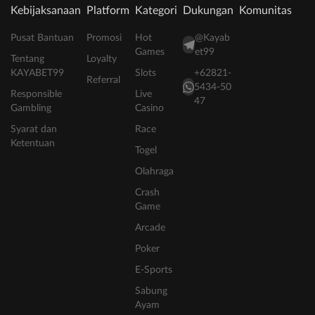
Kebijaksanaan
Platform
Kategori
Dukungan
Komunitas
Pusat Bantuan
Promosi
Hot
@Kayab
Games
et99
Tentang
Loyalty
KAYABET99
Slots
+62821-
Referral
5434-50
Responsible
Live
47
Gambling
Casino
Syarat dan
Race
Ketentuan
Togel
Olahraga
Crash
Game
Arcade
Poker
E-Sports
Sabung
Ayam