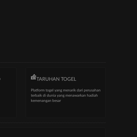
O
TARUHAN TOGEL
Platform togel yang menarik dari perusahan
terbaik di dunia yang menawarkan hadiah
kemenangan besar