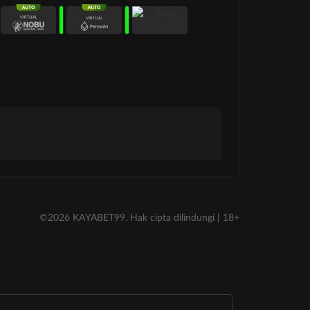
©2026 KAYABET99. Hak cipta dilindungi | 18+