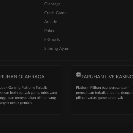
Olahraga
Crash Game
Arcade
Poker
E-Sports
Sabung Ayam
ARUHAN OLAHRAGA
TARUHAN LIVE KASIN
book Gaming Platform Terbaik
Platform Pilihan bagi perusahaan-
rkan lebih banyak game, odds yang
perusahaan terbaik di dunia, dengan
tinggi, dan menyediakan pilihan yang
pilihan variasi game terbanyak
banyak untuk pemain.