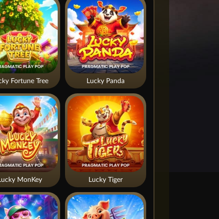
cky Fortune Tree
Lucky Panda
Lucky MonKey
Lucky Tiger