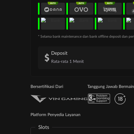
* Selama bank maintenance dan bank offline deposit dan pen
Deposit
Rata-rata 1 Menit
Bersertifikasi Dari
Tanggung Jawab Bermain
Platform Penyedia Layanan
Slots