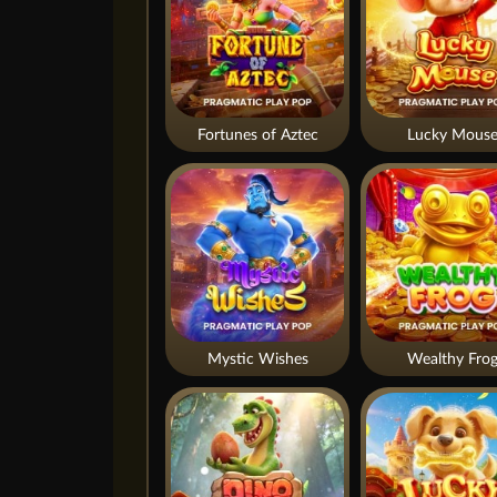
Fortunes of Aztec
Lucky Mous
Mystic Wishes
Wealthy Fro